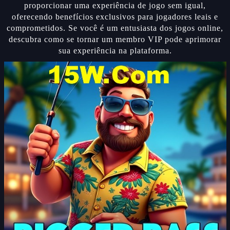
proporcionar uma experiência de jogo sem igual,
oferecendo benefícios exclusivos para jogadores leais e
comprometidos. Se você é um entusiasta dos jogos online,
descubra como se tornar um membro VIP pode aprimorar
sua experiência na plataforma.