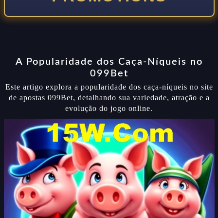
A Popularidade dos Caça-Níqueis no
099Bet
Este artigo explora a popularidade dos caça-níqueis no site
de apostas 099Bet, detalhando sua variedade, atração e a
evolução do jogo online.