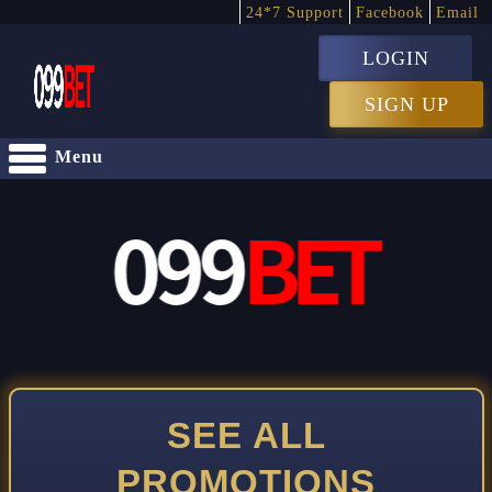
24*7 Support
Facebook
Email
LOGIN
SIGN UP
Menu
SEE ALL
PROMOTIONS