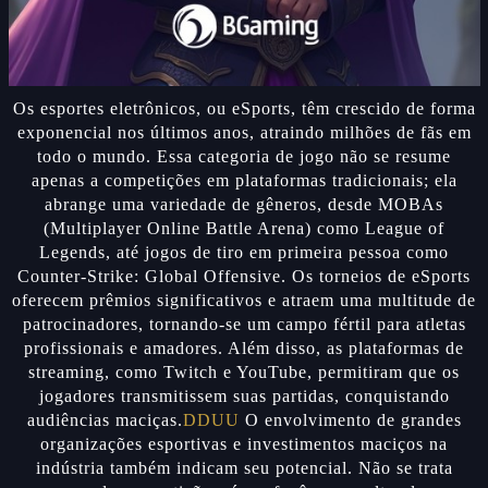
Os esportes eletrônicos, ou eSports, têm crescido de forma
exponencial nos últimos anos, atraindo milhões de fãs em
todo o mundo. Essa categoria de jogo não se resume
apenas a competições em plataformas tradicionais; ela
abrange uma variedade de gêneros, desde MOBAs
(Multiplayer Online Battle Arena) como League of
Legends, até jogos de tiro em primeira pessoa como
Counter-Strike: Global Offensive. Os torneios de eSports
oferecem prêmios significativos e atraem uma multitude de
patrocinadores, tornando-se um campo fértil para atletas
profissionais e amadores. Além disso, as plataformas de
streaming, como Twitch e YouTube, permitiram que os
jogadores transmitissem suas partidas, conquistando
audiências maciças.
DDUU
O envolvimento de grandes
organizações esportivas e investimentos maciços na
indústria também indicam seu potencial. Não se trata