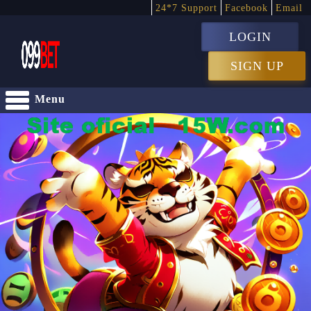
24*7 Support
Facebook
Email
LOGIN
SIGN UP
Menu