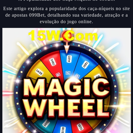
Este artigo explora a popularidade dos caça-níqueis no site
de apostas 099Bet, detalhando sua variedade, atração e a
evolução do jogo online.