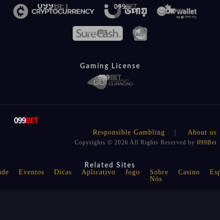
Gaming License
Responsible Gambling
About us
Copyrights © 2026 All Rights Reserved by
099Bet
Related Sites
ade
Eventos
Dicas
Aplicativo
Jogo
Sobre
Casino
Esp
Nós