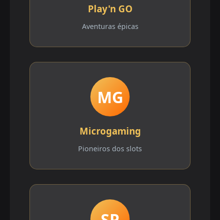
Play'n GO
Aventuras épicas
MG
Microgaming
Pioneiros dos slots
SP