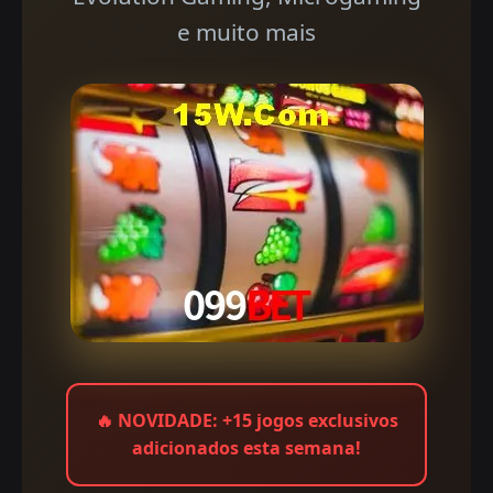
e muito mais
🔥
NOVIDADE:
+15 jogos exclusivos
adicionados esta semana!