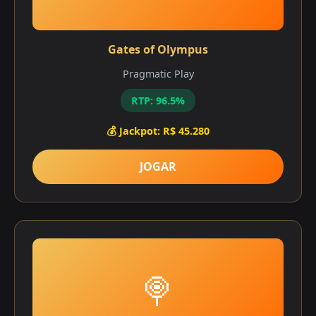
Gates of Olympus
Pragmatic Play
RTP: 96.5%
💰 Jackpot: R$ 45.280
JOGAR
🍭