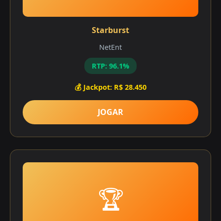
Starburst
NetEnt
RTP: 96.1%
💰 Jackpot: R$ 28.450
JOGAR
🏆