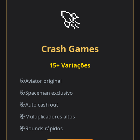
🚀
Crash Games
15+ Variações
Aviator original
Spaceman exclusivo
Auto cash out
Multiplicadores altos
Rounds rápidos