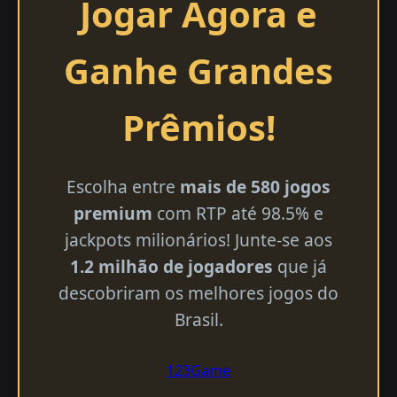
Jogar Agora e
Ganhe Grandes
Prêmios!
Escolha entre
mais de 580 jogos
premium
com RTP até 98.5% e
jackpots milionários! Junte-se aos
1.2 milhão de jogadores
que já
descobriram os melhores jogos do
Brasil.
123Game