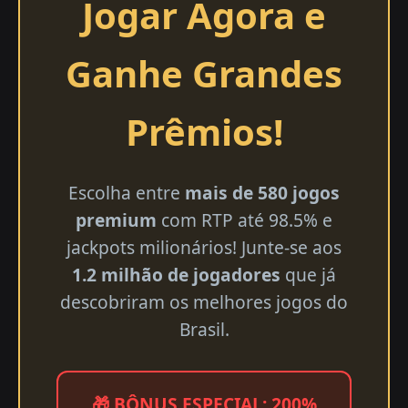
Jogar Agora e
Ganhe Grandes
Prêmios!
Escolha entre
mais de 580 jogos
premium
com RTP até 98.5% e
jackpots milionários! Junte-se aos
1.2 milhão de jogadores
que já
descobriram os melhores jogos do
Brasil.
🎁 BÔNUS ESPECIAL: 200%