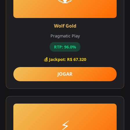
Wolf Gold
Pragmatic Play
RTP: 96.0%
💰 Jackpot: R$ 67.320
JOGAR
⚡