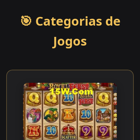
🎯 Categorias de
Jogos