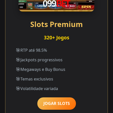
Slots Premium
320+ Jogos
RTP até 98.5%
Jackpots progressivos
Megaways e Buy Bonus
Temas exclusivos
Volatilidade variada
JOGAR SLOTS