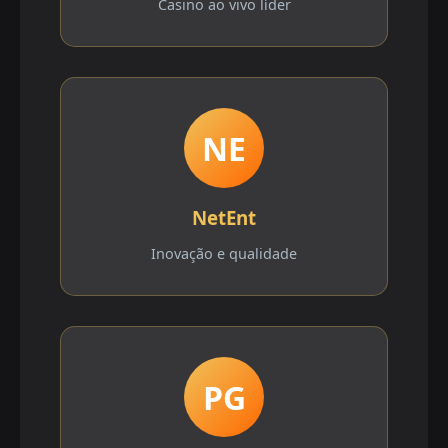
Casino ao vivo líder
NE
NetEnt
Inovação e qualidade
PG