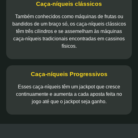
Caça-níqueis clássicos
Também conhecidos como máquinas de frutas ou
bandidos de um braço só, os caça-níqueis clássicos
têm três cilindros e se assemelham às máquinas
caça-níqueis tradicionais encontradas em cassinos
físicos.
Caça-níqueis Progressivos
Esses caça-níqueis têm um jackpot que cresce
continuamente e aumenta a cada aposta feita no
jogo até que o jackpot seja ganho.