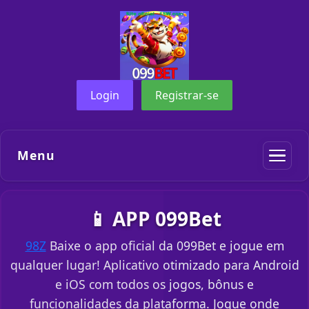
Login
Registrar-se
Menu
📱 APP 099Bet
98Z
Baixe o app oficial da 099Bet e jogue em
qualquer lugar! Aplicativo otimizado para Android
e iOS com todos os jogos, bônus e
funcionalidades da plataforma. Jogue onde