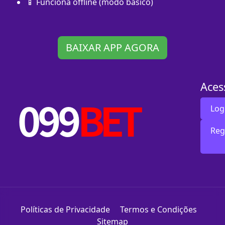
📱 Funciona offline (modo básico)
BAIXAR APP AGORA
Aces
Log
Reg
Políticas de Privacidade
Termos e Condições
Sitemap